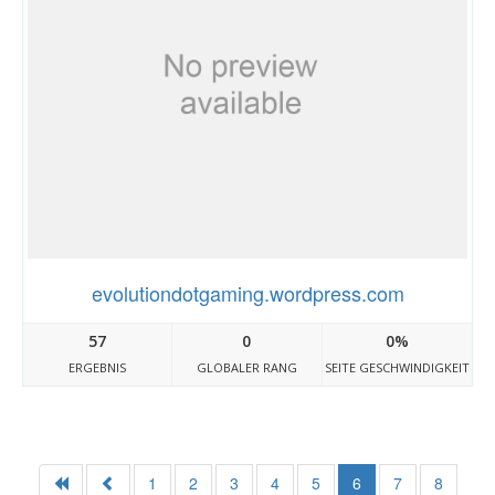
evolutiondotgaming.wordpress.com
57
0
0%
ERGEBNIS
GLOBALER RANG
SEITE GESCHWINDIGKEIT
1
2
3
4
5
6
7
8