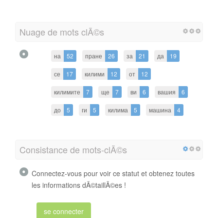
Nuage de mots clÃ©s
на
52
пране
26
за
21
да
19
се
17
килими
12
от
12
килимите
7
ще
7
ви
6
вашия
6
до
5
ги
5
килима
5
машина
4
Consistance de mots-clÃ©s
Connectez-vous pour voir ce statut et obtenez toutes
les informations dÃ©taillÃ©es !
se connecter