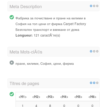
Meta Description
Фабрика за почистване и пране на килими в
София на топ цени от фирма Carpet Factory
Безплатен транспорт и вземане от дома
Longueur:
121 caractÃ¨re(s)
Meta Mots-clÃ©s
пране, килими, София, цени, фирма
Titres de pages
<H1>
<H2>
<H3>
<H4>
<H5>
<H6>
1
4
8
0
0
0