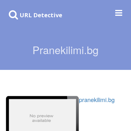
URL Detective
Pranekilimi.bg
pranekilimi.bg