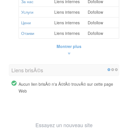
За нас
Liens internes
Dofollow
Услуги
Liens internes
Dofollow
Цени
Liens internes
Dofollow
Отзиви
Liens internes
Dofollow
Montrer plus
Liens brisÃ©s
Aucun lien brisÃ© n'a Ã©tÃ© trouvÃ© sur cette page
Web
Essayez un nouveau site