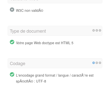
W3C non validÃ©
Type de document
Votre page Web doctype est HTML 5
Codage
L'encodage grand format / langue / caractÃ¨re est
spÃ©cifiÃ© : UTF-8