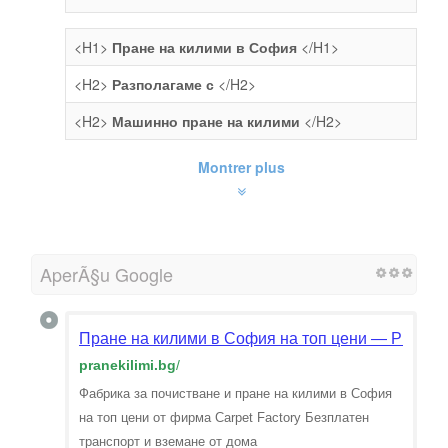
<H1>
Пране на килими в София
</H1>
<H2>
Разполагаме с
</H2>
<H2>
Машинно пране на килими
</H2>
Montrer plus
AperÃ§u Google
Пране на килими в София на топ цени — PraneKil
pranekilimi.bg
/
Фабрика за почистване и пране на килими в София
на топ цени от фирма Carpet Factory Безплатен
транспорт и вземане от дома