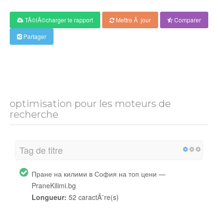
TÃ©lÃ©charger le rapport
Mettre Ã jour
Comparer
Partager
optimisation pour les moteurs de
recherche
Tag de titre
Пране на килими в София на топ цени —
PraneKilimi.bg
Longueur:
52 caractÃ¨re(s)