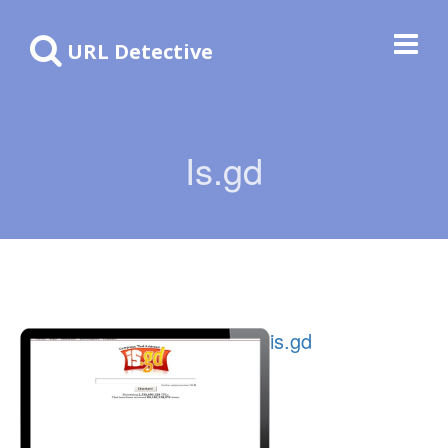
URL Detective
Is.gd
is.gd