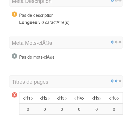
Meta Description
Pas de description
Longueur:
0 caractÃ¨re(s)
Meta Mots-clÃ©s
Pas de mots-clÃ©s
Titres de pages
<H1>
<H2>
<H3>
<H4>
<H5>
<H6>
0
0
0
0
0
0