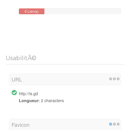
0 Lien(s)
Backlink
UsabilitÃ©
URL
http://is.gd
Longueur:
2 characters
Favicon