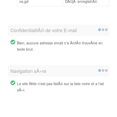
os.gd
DÃ©jÃ enregistrÃ©
ConfidentialitÃ© de votre E-mail
Bien, aucune adresse email n'a Ã©tÃ© trouvÃ©e en
texte brut.
Navigation sÃ»re
Le site Web n'est pas listÃ© sur la liste noire et a l'air
sÃ»r.