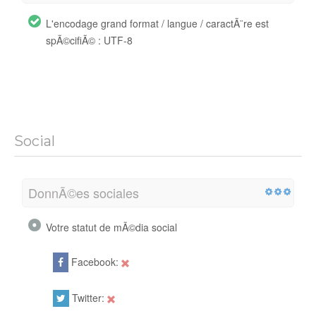
L'encodage grand format / langue / caractÃ¨re est
spÃ©cifiÃ© : UTF-8
Social
DonnÃ©es sociales
Votre statut de mÃ©dia social
Facebook:
Twitter: