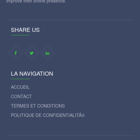
improve their online presence.
SHARE US
LA NAVIGATION
ACCUEIL
CONTACT
TERMES ET CONDITIONS
POLITIQUE DE CONFIDENTIALITÃ©