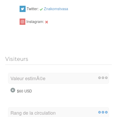
Twitter:
Znakomstvasa
Instagram:
Visiteurs
Valeur estimÃ©e
$60 USD
Rang de la circulation