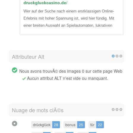
druckgluckcasino.de
/
Wer auf der Suche nach einem erstklassigen Online-
Erlebnis mit hoher Spannung ist, wird hier fündig. Mit
einer breiten Auswahl an Spielautomaten, lukrativen
Attributeur Alt
Nous avons trouvÃ© des images 0 sur cette page Web
Aucun attribut ALT n'est vide ou manquant.
Nuage de mots clÃ©s
drückglück
28
bonus
25
für
22