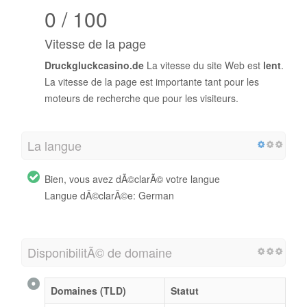
0 / 100
Vitesse de la page
Druckgluckcasino.de
La vitesse du site Web est
lent
.
La vitesse de la page est importante tant pour les
moteurs de recherche que pour les visiteurs.
La langue
Bien, vous avez dÃ©clarÃ© votre langue
Langue dÃ©clarÃ©e: German
DisponibilitÃ© de domaine
Domaines (TLD)
Statut