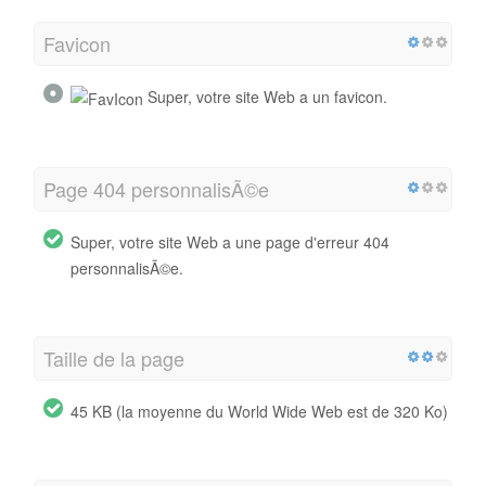
Favicon
Super, votre site Web a un favicon.
Page 404 personnalisÃ©e
Super, votre site Web a une page d'erreur 404
personnalisÃ©e.
Taille de la page
45 KB (la moyenne du World Wide Web est de 320 Ko)