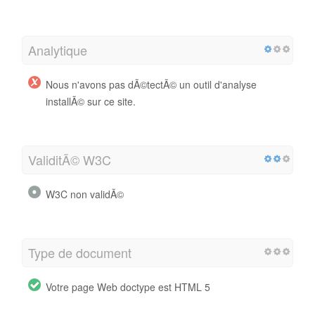
Analytique
Nous n'avons pas dÃ©tectÃ© un outil d'analyse
installÃ© sur ce site.
ValiditÃ© W3C
W3C non validÃ©
Type de document
Votre page Web doctype est HTML 5