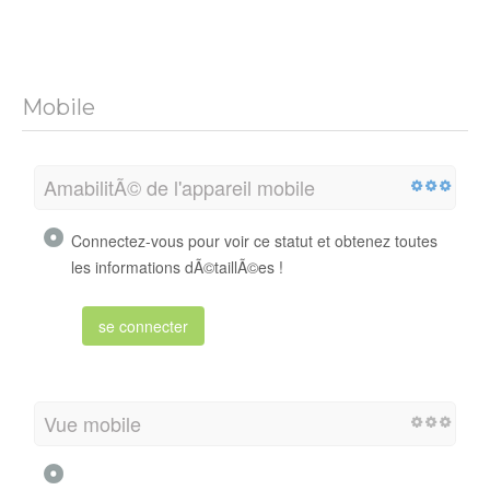
Mobile
AmabilitÃ© de l'appareil mobile
Connectez-vous pour voir ce statut et obtenez toutes
les informations dÃ©taillÃ©es !
se connecter
Vue mobile