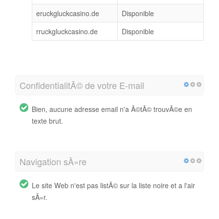
eruckgluckcasino.de
Disponible
rruckgluckcasino.de
Disponible
ConfidentialitÃ© de votre E-mail
Bien, aucune adresse email n'a Ã©tÃ© trouvÃ©e en
texte brut.
Navigation sÃ»re
Le site Web n'est pas listÃ© sur la liste noire et a l'air
sÃ»r.