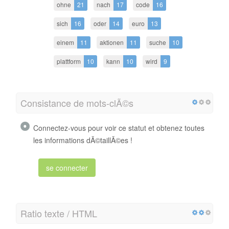
ohne
21
nach
17
code
16
sich
16
oder
14
euro
13
einem
11
aktionen
11
suche
10
plattform
10
kann
10
wird
9
Consistance de mots-clÃ©s
Connectez-vous pour voir ce statut et obtenez toutes
les informations dÃ©taillÃ©es !
se connecter
Ratio texte / HTML