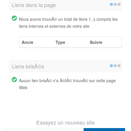
Liens dans la page
Nous avons trouvÃ© un total de liens 1, y compris les
liens internes et externes de votre site
Ancre
Type
Suivre
Liens brisÃ©s
Aucun lien brisÃ© n'a Ã©tÃ© trouvÃ© sur cette page
Web
Essayez un nouveau site