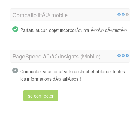
CompatibilitÃ© mobile
Parfait, aucun objet incorporÃ© n'a Ã©tÃ© dÃ©tectÃ©.
PageSpeed â€‹â€‹Insights (Mobile)
Connectez-vous pour voir ce statut et obtenez toutes
les informations dÃ©taillÃ©es !
se connecter