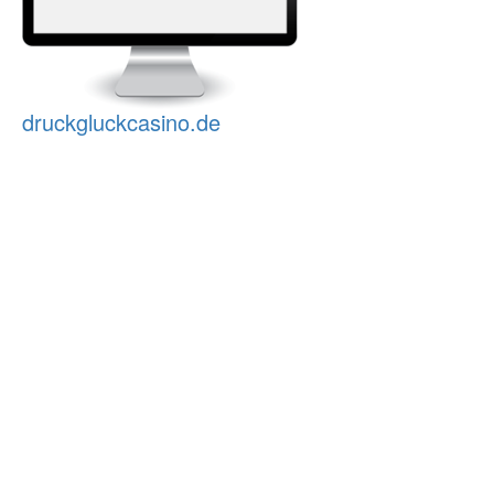
druckgluckcasino.de