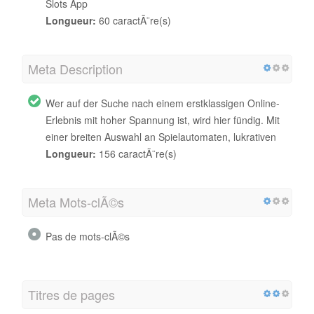
Slots App
Longueur:
60 caractÃ¨re(s)
Meta Description
Wer auf der Suche nach einem erstklassigen Online-
Erlebnis mit hoher Spannung ist, wird hier fündig. Mit
einer breiten Auswahl an Spielautomaten, lukrativen
Longueur:
156 caractÃ¨re(s)
Meta Mots-clÃ©s
Pas de mots-clÃ©s
Titres de pages