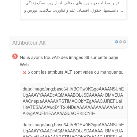
ترین مطالب در حوزه های مختلف اخبار روز، سبک زندگی،
دانستنیها، حقوق، اقتصاد، علم و فناوری، سلامت، بورس و ...
Attributeur Alt
Nous avons trouvÃ© des images 39 sur cette page
Web
5 dont les attributs ALT sont vides ou manquants.
data:image/png;base64,iVBORw0KGgoAAAANSUhE
UgAAAYYAAADcAQMAAABOLJSDAAAAA1BMVEUA
AACnej3aAAAAAXRSTlMAQObYZgAAACJJREFUaI
HtwTEBAAAAwqD1T20ND6AAAAAAAAAAAAAA4N8
AKvgAAUFIrrEAAAAASUVORK5CYII=
data:image/png;base64,iVBORw0KGgoAAAANSUhE
UgAAAYYAAADcAQMAAABOLJSDAAAAA1BMVEUA
AACnej3aAAAAAXRSTlMAQObYZgAAACJJREFUaI