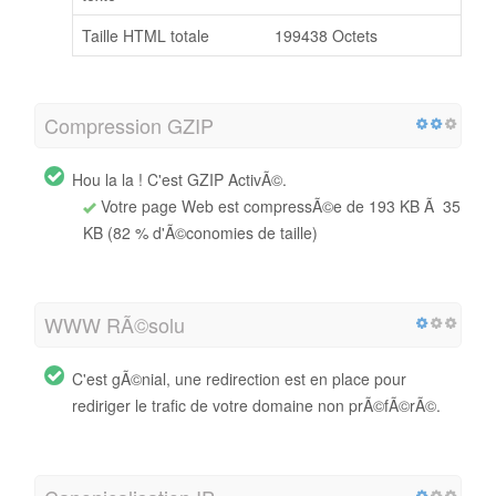
Taille HTML totale
199438 Octets
Compression GZIP
Hou la la ! C'est GZIP ActivÃ©.
Votre page Web est compressÃ©e de 193 KB Ã 35
KB (82 % d'Ã©conomies de taille)
WWW RÃ©solu
C'est gÃ©nial, une redirection est en place pour
rediriger le trafic de votre domaine non prÃ©fÃ©rÃ©.