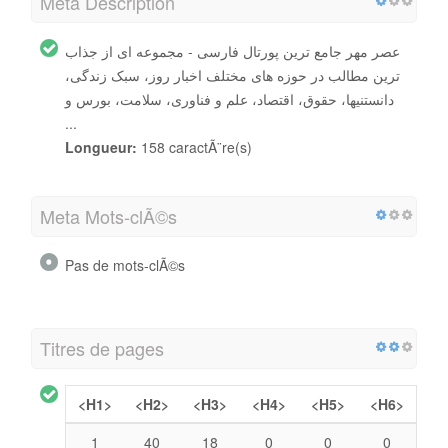
Meta Description
عصر مهر جامع ترین پورتال فارسی - مجموعه ای از جذاب
ترین مطالب در حوزه های مختلف اخبار روز، سبک زندگی،
دانستنیها، حقوق، اقتصاد، علم و فناوری، سلامت، بورس و
...
Longueur:
158 caractÃ¨re(s)
Meta Mots-clÃ©s
Pas de mots-clÃ©s
Titres de pages
<H1>
<H2>
<H3>
<H4>
<H5>
<H6>
1
40
18
0
0
0