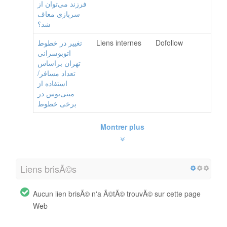
فرزند می‌توان از
سربازی معاف
شد؟
تغییر در خطوط
Liens internes
Dofollow
اتوبوسرانی
تهران براساس
تعداد مسافر/
استفاده از
مینی‌بوس در
برخی خطوط
Montrer plus
Liens brisÃ©s
Aucun lien brisÃ© n'a Ã©tÃ© trouvÃ© sur cette page
Web