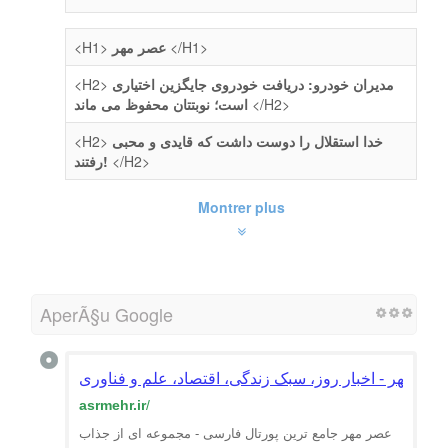
<H1>
عصر مهر
</H1>
<H2>
مدیران خودرو: دریافت خودروی جایگزین اختیاری
است؛ نوبتتان محفوظ می ماند
</H2>
<H2>
خدا استقلال را دوست داشت که قایدی و محبی
رفتند!
</H2>
Montrer plus
AperÃ§u Google
صر مهر - اخبار روز، سبک زندگی، اقتصاد، علم و فناوری
asrmehr.ir
/
عصر مهر جامع ترین پورتال فارسی - مجموعه ای از جذاب