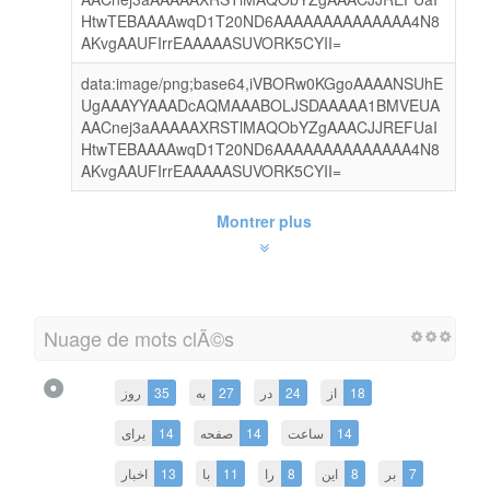
HtwTEBAAAAwqD1T20ND6AAAAAAAAAAAAAA4N8
AKvgAAUFIrrEAAAAASUVORK5CYII=
data:image/png;base64,iVBORw0KGgoAAAANSUhE
UgAAAYYAAADcAQMAAABOLJSDAAAAA1BMVEUA
AACnej3aAAAAAXRSTlMAQObYZgAAACJJREFUaI
HtwTEBAAAAwqD1T20ND6AAAAAAAAAAAAAA4N8
AKvgAAUFIrrEAAAAASUVORK5CYII=
Montrer plus
Nuage de mots clÃ©s
روز
35
به
27
در
24
از
18
برای
14
صفحه
14
ساعت
14
اخبار
13
با
11
را
8
این
8
بر
7