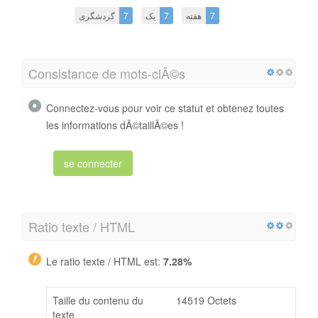
گردشگری
7
یک
7
هفته
7
Consistance de mots-clÃ©s
Connectez-vous pour voir ce statut et obtenez toutes
les informations dÃ©taillÃ©es !
se connecter
Ratio texte / HTML
Le ratio texte / HTML est:
7.28%
Taille du contenu du
14519 Octets
texte