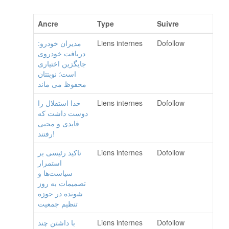
Ancre
Type
Suivre
مدیران خودرو:
Liens internes
Dofollow
دریافت خودروی
جایگزین اختیاری
است؛ نوبتتان
محفوظ می ماند
خدا استقلال را
Liens internes
Dofollow
دوست داشت که
قایدی و محبی
رفتند!
تاکید رئیسی بر
Liens internes
Dofollow
استمرار
سیاست‌ها و
تصمیمات به روز
شونده در حوزه
تنظیم جمعیت
با داشتن چند
Liens internes
Dofollow